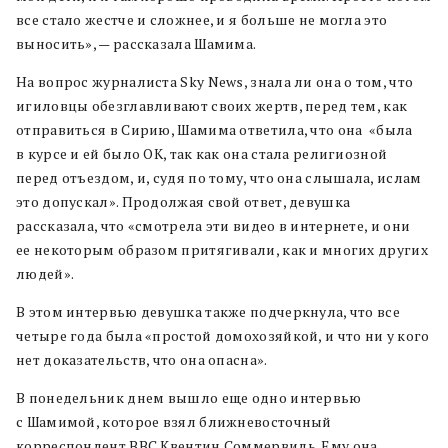
все стало жестче и сложнее, и я больше не могла это
выносить», — рассказала Шамима.
На вопрос журналиста Sky News, знала ли она о том, что
игиловцы обезглавливают своих жертв, перед тем, как
отправиться в Сирию, Шамима ответила, что она «была
в курсе и ей было ОК, так как она стала религиозной
перед отъездом, и, судя по тому, что она слышала, ислам
это допускал». Продолжая свой ответ, девушка
рассказала, что «смотрела эти видео в интернете, и они
ее некоторым образом притягивали, как и многих других
людей».
В этом интервью девушка также подчеркнула, что все
четыре года была «простой домохозяйкой, и что ни у кого
нет доказательств, что она опасна».
В понедельник днем вышло еще одно интервью
с Шамимой, которое взял ближневосточный
корреспондент BBC Квентин Соммервиль. Ему она