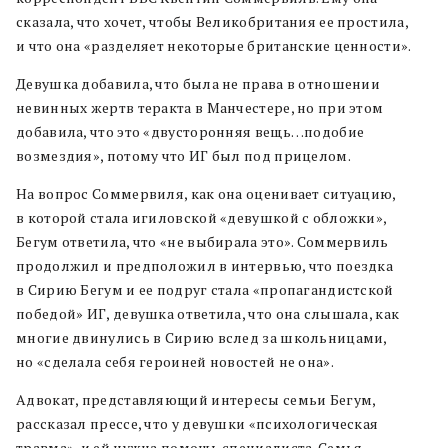
сказала, что хочет, чтобы Великобритания ее простила,
и что она «разделяет некоторые британские ценности».
Девушка добавила, что была не права в отношении
невинных жертв теракта в Манчестере, но при этом
добавила, что это «двусторонняя вещь…подобие
возмездия», потому что ИГ был под прицелом.
На вопрос Соммервиля, как она оценивает ситуацию,
в которой стала игиловской «девушкой с обложки»,
Бегум ответила, что «не выбирала это». Соммервиль
продолжил и предположил в интервью, что поездка
в Сирию Бегум и ее подруг стала «пропагандистской
победой» ИГ, девушка ответила, что она слышала, как
многие двинулись в Сирию вслед за школьницами,
но «сделала себя героиней новостей не она».
Адвокат, представляющий интересы семьи Бегум,
рассказал прессе, что у девушки «психологическая
травма», и ей нужна помощь специалиста. Семья,