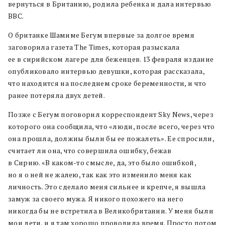
вернуться в Британию, родила ребенка и дала интервью
BBC.
О британке Шамиме Бегум впервые за долгое время
заговорила газета The Times, которая разыскала
ее в сирийском лагере для беженцев. 13 февраля издание
опубликовало интервью девушки, которая рассказала,
что находится на последнем сроке беременности, и что
ранее потеряла двух детей.
Позже с Бегум поговорил корреспондент Sky News, через
которого она сообщила, что «люди, после всего, через что
она прошла, должны были бы ее пожалеть». Ее спросили,
считает ли она, что совершила ошибку, бежав
в Сирию. «В каком-то смысле, да, это было ошибкой,
но я о ней не жалею, так как это изменило меня как
личность. Это сделало меня сильнее и крепче, я вышла
замуж за своего мужа. Я никого похожего на него
никогда бы не встретила в Великобритании. У меня были
мои дети, и я там хорошо проводила время. Просто потом