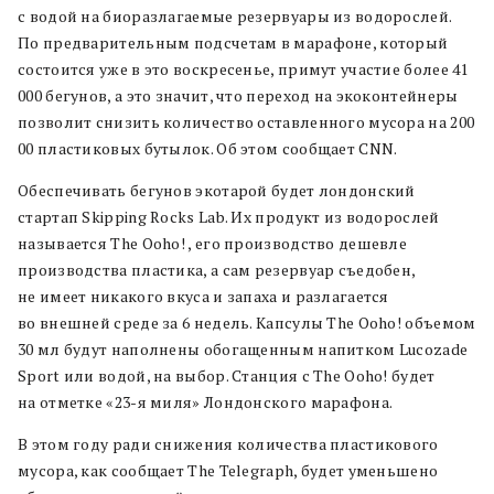
с водой на биоразлагаемые резервуары из водорослей.
По предварительным подсчетам в марафоне, который
состоится уже в это воскресенье, примут участие более 41
000 бегунов, а это значит, что переход на экоконтейнеры
позволит снизить количество оставленного мусора на 200
00 пластиковых бутылок. Об этом сообщает CNN.
Обеспечивать бегунов экотарой будет лондонский
стартап Skipping Rocks Lab. Их продукт из водорослей
называется The Ooho! , его производство дешевле
производства пластика, а сам резервуар съедобен,
не имеет никакого вкуса и запаха и разлагается
во внешней среде за 6 недель. Капсулы The Ooho! объемом
30 мл будут наполнены обогащенным напитком Lucozade
Sport или водой, на выбор. Станция с The Ooho! будет
на отметке «23-я миля» Лондонского марафона.
В этом году ради снижения количества пластикового
мусора, как сообщает The Telegraph, будет уменьшено