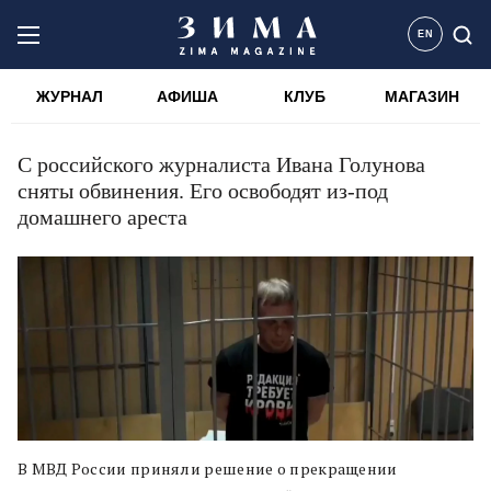
EN
ЖУРНАЛ
АФИША
КЛУБ
МАГАЗИН
C российского журналиста Ивана Голунова
сняты обвинения. Его освободят из-под
домашнего ареста
В МВД России приняли решение о прекращении