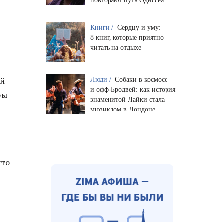
повторяют путь Одиссея
Книги /
Сердцу и уму:
8 книг, которые приятно
читать на отдыхе
ой
Люди /
Собаки в космосе
и офф-Бродвей: как история
бы
знаменитой Лайки стала
мюзиклом в Лондоне
что