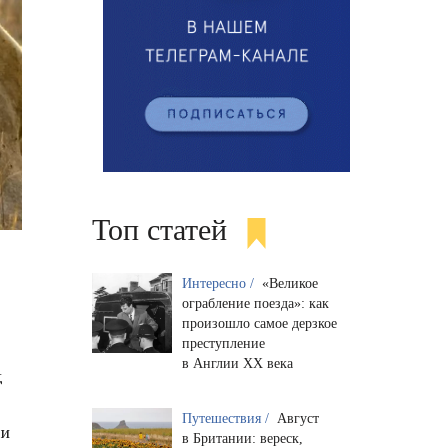
Топ статей
Интересно /
«Великое
ограбление поезда»: как
произошло самое дерзкое
преступление
в Англии XX века
д
Путешествия /
Август
ки
в Британии: вереск,