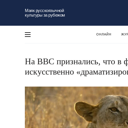
Маяк русскоязычной
культуры за рубежом
ОНЛАЙН
ЖУ
На BBC признались, что в 
искусственно «драматизиро