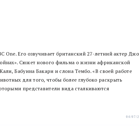
C One. Его озвучивает британский 27-летний актер Дж
войнах». Сюжет нового фильма о жизни африканской
Кали, Бабуина Бакари и слона Тембо. «В своей работе
вотных для того, чтобы более глубоко раскрыть
которыми представители вида сталкиваются
04/07/