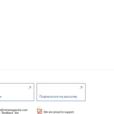
н
Подписаться на рассылку
ct@zimamagazine.com
We are proud to support
_feedback_bot