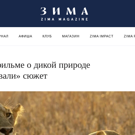
РНАЛ
АФИША
КЛУБ
МАГАЗИН
ZIMA IMPACT
ZIMA
фильме о дикой природе
вали» сюжет