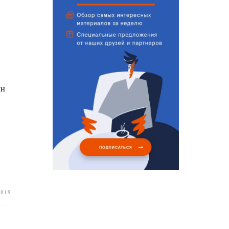
он
2019