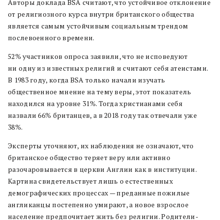
Авторы доклада BSA считают, что устойчивое отклонение
от религиозного курса внутри британского общества
является самым устойчивым социальным трендом
послевоенного времени.
52% участников опроса заявили, что не исповедуют
ни одну из известных религий и считают себя атеистами.
В 1983 году, когда BSA только начали изучать
общественное мнение на тему веры, этот показатель
находился на уровне 31%. Тогда христианами себя
назвали 66% британцев, а в 2018 году так отвечали уже
38%.
Эксперты уточняют, их наблюдения не означают, что
британское общество теряет веру или активно
разочаровывается в церкви Англии как в институции.
Картина свидетельствует лишь о естественных
демографических процессах — преданные пожилые
англиканцы постепенно умирают, а новое взрослое
население предпочитает жить без религии. Родители-