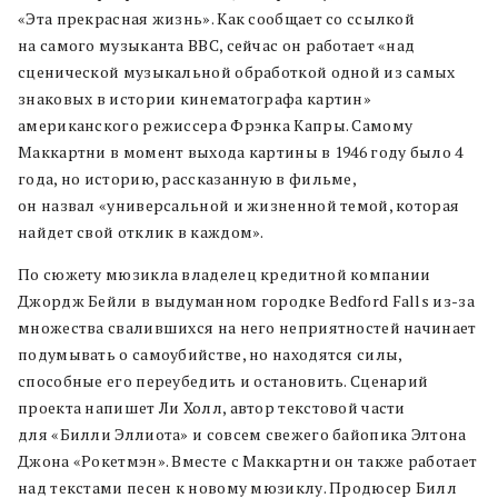
«Эта прекрасная жизнь». Как сообщает со ссылкой
на самого музыканта BBC, сейчас он работает «над
сценической музыкальной обработкой одной из самых
знаковых в истории кинематографа картин»
американского режиссера Фрэнка Капры. Самому
Маккартни в момент выхода картины в 1946 году было 4
года, но историю, рассказанную в фильме,
он назвал «универсальной и жизненной темой, которая
найдет свой отклик в каждом».
По сюжету мюзикла владелец кредитной компании
Джордж Бейли в выдуманном городке Bedford Falls из-за
множества свалившихся на него неприятностей начинает
подумывать о самоубийстве, но находятся силы,
способные его переубедить и остановить. Сценарий
проекта напишет Ли Холл, автор текстовой части
для «Билли Эллиота» и совсем свежего байопика Элтона
Джона «Рокетмэн». Вместе с Маккартни он также работает
над текстами песен к новому мюзиклу. Продюсер Билл