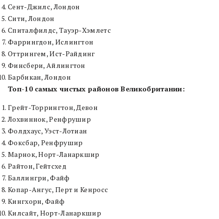
Сент-Джилс, Лондон
Сити, Лондон
Спиталфилдс, Тауэр-Хэмлетс
Фаррингдон, Ислингтон
Оттрингем, Ист-Райдинг
Финсбери, Айлингтон
Барбикан, Лондон
Топ-10 самых чистых районов Великобритании:
Грейт-Торрингтон, Девон
Лохвиннок, Ренфрушир
Фолдхаус, Уэст-Лотиан
Фоксбар, Ренфрушир
Марнок, Норт-Ланаркшир
Райтон, Гейтсхед
Баллингри, Файф
Копар-Ангус, Перт и Кенросс
Кингхорн, Файф
Килсайт, Норт-Ланаркшир