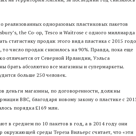
ло реализованных одноразовых пластиковых пакетов
nsbury’s, the Co-op, Tesco и Waitrose с одного миллиарда
ать статистику продаж этого вида пластика с 2015 годо
в, то число продаж снизилось на 90%. Правда, пока еще
ко отличается от Северной Ирландии, Уэльса
жны брать абсолютно все магазины и супермаркеты.
рудится больше 250 человек.
в деньги магазины, по договоренности, должны
рмации BBC, благодаря новому закону о пластике с 201
алось порядка £169 млн.
т в среднем по 10 пакетов в год, а в 2014 году они
 окружающей среды Тереза Вильерс считает, что «эти