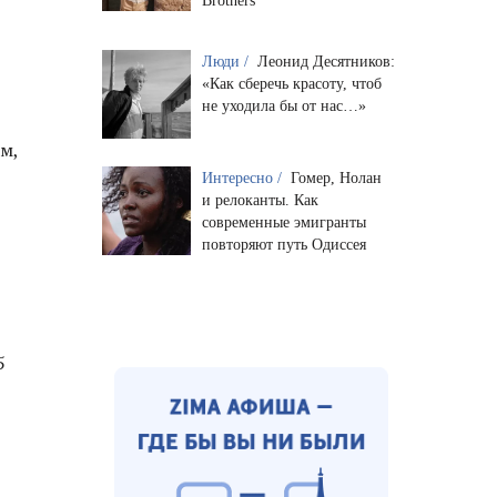
Brothers
Люди /
Леонид Десятников:
«Как сберечь красоту, чтоб
не уходила бы от нас…»
м,
Интересно /
Гомер, Нолан
и релоканты. Как
современные эмигранты
повторяют путь Одиссея
5