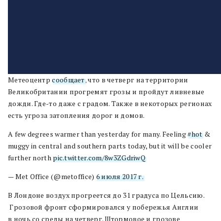
Метеоцентр
сообщает
, что в четверг на территории
Великобритании прогремят грозы и пройдут ливневые
дожди. Где-то даже с градом. Также в некоторых регионах
есть угроза затопления дорог и домов.
A few degrees warmer than yesterday for many. Feeling
#hot
&
muggy in central and southern parts today, but it will be cooler
further north
pic.twitter.com/8w3ZGdriwQ
— Met Office (@metoffice)
6 июля 2017 г.
В Лондоне воздух прогреется до 31 градуса по Цельсию.
Грозовой фронт сформировался у побережья Англии
в ночь со среды на четверг. Штормовое и грозове