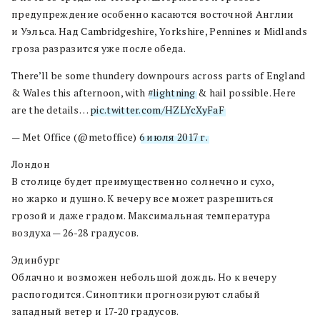
предупреждение особенно касаются восточной Англии
и Уэльса. Над Cambridgeshire, Yorkshire, Pennines и Midlands
гроза разразится уже после обеда.
There’ll be some thundery downpours across parts of England
& Wales this afternoon, with
#lightning
& hail possible. Here
are the details…
pic.twitter.com/HZLYcXyFaF
— Met Office (@metoffice)
6 июля 2017 г.
Лондон
В столице будет преимущественно солнечно и сухо,
но жарко и душно. К вечеру все может разрешиться
грозой и даже градом. Максимальная температура
воздуха — 26-28 градусов.
Эдинбург
Облачно и возможен небольшой дождь. Но к вечеру
распогодится. Синоптики прогнозируют слабый
западный ветер и 17-20 градусов.