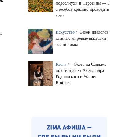
подсолнухи и Персеиды — 5
способов красиво проводить
лето
в
а
Искусство /
Сезон диалогов:
главные мировые выставки
осени-зимы
Блоги /
«Охота на Саддама»:
новый проект Александра
Роднянского и Warner
Brothers