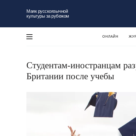
Маяк русскоязычной
культуры за рубежом
ОНЛАЙН
ЖУ
Студентам-иностранцам разр
Британии после учебы