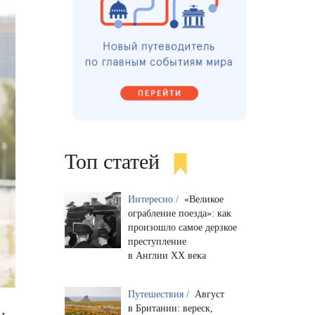
Топ статей
Интересно /
«Великое
ограбление поезда»: как
произошло самое дерзкое
преступление
в Англии XX века
Путешествия /
Август
в Британии: вереск,
ы,