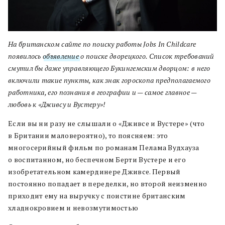
На британском сайте по поиску работы Jobs In Childcare
появилось
объявление
о поиске дворецкого. Список требований
смутил бы даже управляющего Букингемским дворцом: в него
включили такие пункты, как знак гороскопа предполагаемого
работника, его познания в географии и — самое главное —
любовь к «Дживсу и Вустеру»!
Если вы ни разу не слышали о «Дживсе и Вустере» (что
в Британии маловероятно), то поясняем: это
многосерийный фильм по романам Пелама Вудхауза
о воспитанном, но беспечном Берти Вустере и его
изобретательном камердинере Дживсе. Первый
постоянно попадает в переделки, но второй неизменно
приходит ему на выручку с поистине британским
хладнокровием и невозмутимостью