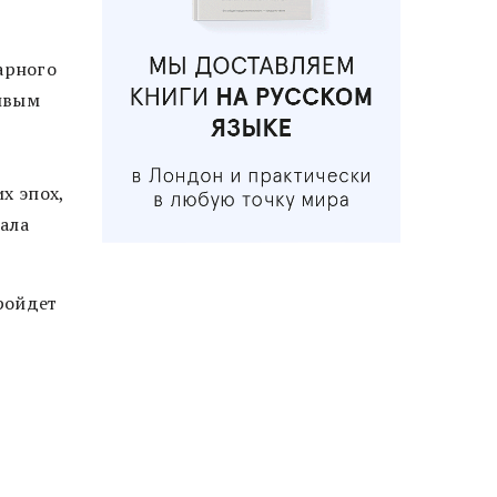
арного
ивым
х эпох,
тала
ройдет