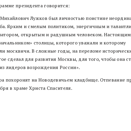
грамме президента говорится:
Михайлович Лужков был личностью поистине неордин
ба. Ярким и смелым политиком, энергичным и талантл
затором, открытым и радушным человеком. Настоящим
начальником» столицы, которого уважали и которому
ли москвичи. В сложные годы, на переломе исторически
ое сделал для развития Москвы, для того, чтобы она с
из лидеров возрождения России».
ра похоронят на Новодевичьем кладбище. Отпевание п
бря в храме Христа Спасителя.