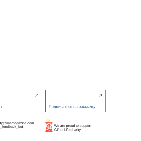
н
Подписаться на рассылку
ct@zimamagazine.com
We are proud to support
_feedback_bot
Gift of Life charity