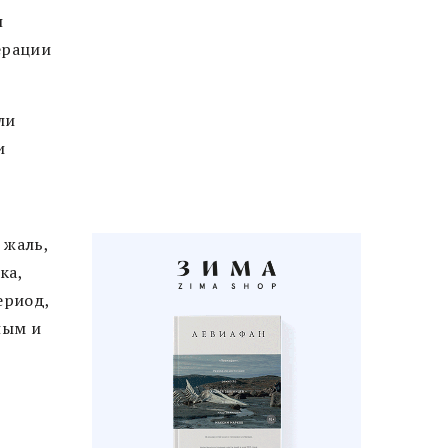
н
ерации
ли
и
 жаль,
ка,
ериод,
ным и