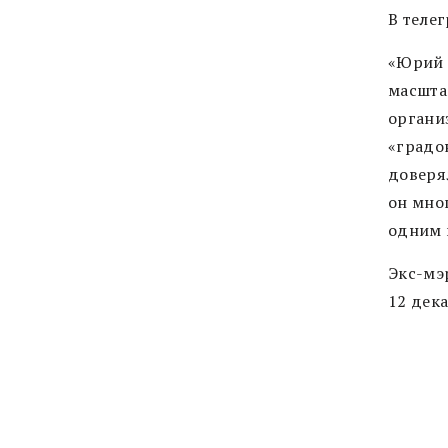
В теле
«Юрий 
масшта
органи
«градо
доверя
он мног
одним 
Экс-мэ
12 дека