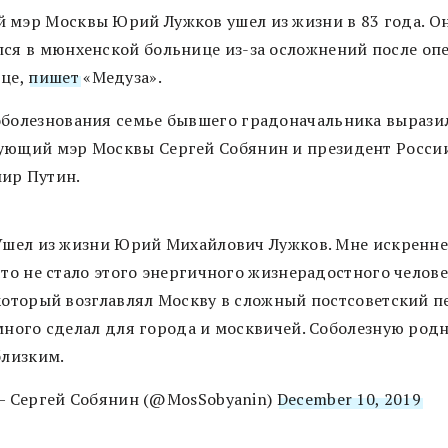
 мэр Москвы Юрий Лужков ушел из жизни в 83 года. О
лся в мюнхенской больнице из-за осложнений после оп
дце,
пишет
«Медуза».
оболезнования семье бывшего градоначальника вырази
ующий мэр Москвы Сергей Собянин и президент Росси
ир Путин.
Ушел из жизни Юрий Михайлович Лужков. Мне искренне
что не стало этого энергичного жизнерадостного челове
который возглавлял Москву в сложный постсоветский п
много сделал для города и москвичей. Соболезную род
близким.
— Сергей Собянин (@MosSobyanin)
December 10, 2019