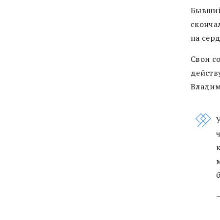
Бывший
сконча
на сер
Свои с
действ
Владим