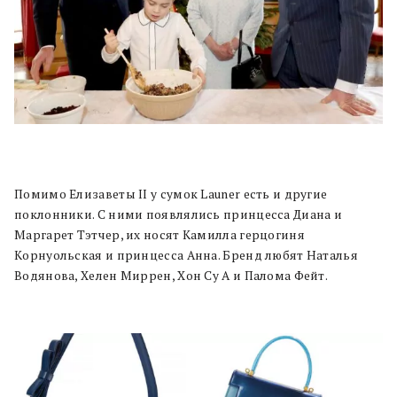
Помимо Елизаветы II у сумок Launer есть и другие
поклонники. С ними появлялись принцесса Диана и
Маргарет Тэтчер, их носят Камилла герцогиня
Корнуольская и принцесса Анна. Бренд любят Наталья
Водянова, Хелен Миррен, Хон Су А и Палома Фейт.