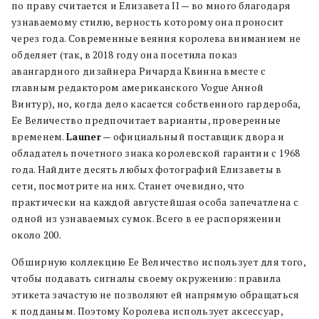
по праву считается и Елизавета II — во много благодаря
узнаваемому стилю, верность которому она проносит
через года. Современные веяния королева вниманием не
обделяет (так, в 2018 году она посетила показ
авангардного дизайнера Ричарда Квинна вместе с
главным редактором американского Vogue Анной
Винтур), но, когда дело касается собственного гардероба,
Ее Величество предпочитает варианты, проверенные
временем.
Launer
— официальный поставщик двора и
обладатель почетного знака королевской гарантии с 1968
года. Найдите десять любых фотографий Елизаветы в
сети, посмотрите на них. Станет очевидно, что
практически на каждой августейшая особа запечатлена с
одной из узнаваемых сумок. Всего в ее распоряжении
около 200.
Обширную коллекцию Ее Величество использует для того,
чтобы подавать сигналы своему окружению: правила
этикета зачастую не позволяют ей напрямую обращаться
к подданым. Поэтому Королева использует аксессуар,