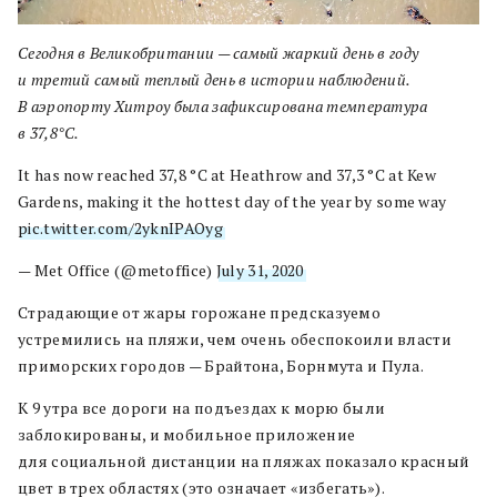
Сегодня в Великобритании — самый жаркий день в году
и третий самый теплый день в истории наблюдений.
В аэропорту Хитроу была зафиксирована температура
в 37,8°C.
It has now reached 37,8 °C at Heathrow and 37,3 °C at Kew
Gardens, making it the hottest day of the year by some way
pic.twitter.com/2yknIPAOyg
— Met Office (@metoffice)
July 31, 2020
Страдающие от жары горожане предсказуемо
устремились на пляжи, чем очень обеспокоили власти
приморских городов — Брайтона, Борнмута и Пула.
К 9 утра все дороги на подъездах к морю были
заблокированы, и мобильное приложение
для социальной дистанции на пляжах показало красный
цвет в трех областях (это означает «избегать»).