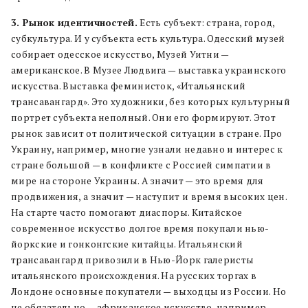
3. Рынок идентичностей.
Есть субъект: страна, город,
субкультура. И у субъекта есть культура. Одесский музей
собирает одесское искусство, Музей Уитни —
американское. В Музее Людвига — выставка украинского
искусства. Выставка феминисток, «Итальянский
трансавангард». Это художники, без которых культурный
портрет субъекта неполный. Они его формируют. Этот
рынок зависит от политической ситуации в стране. Про
Украину, например, многие узнали недавно и интерес к
стране большой — в конфликте с Россией симпатии в
мире на стороне Украины. А значит — это время для
продвижения, а значит — наступит и время высоких цен.
На старте часто помогают диаспоры. Китайское
современное искусство долгое время покупали нью-
йоркские и гонконгские китайцы. Итальянский
трансавангард привозили в Нью-Йорк галеристы
итальянского происхождения. На русских торгах в
Лондоне основные покупатели — выходцы из России. Но
не обязательно — африканское искусство, например,