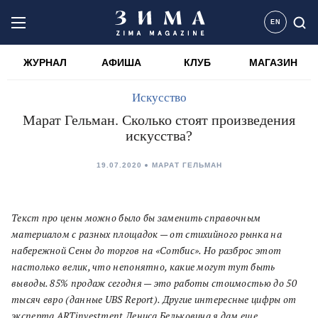
EN
ЖУРНАЛ
АФИША
КЛУБ
МАГАЗИН
Искусство
Марат Гельман. Сколько стоят произведения
искусства?
19.07.2020
МАРАТ ГЕЛЬМАН
Текст про цены можно было бы заменить справочным
материалом с разных площадок — от стихийного рынка на
набережной Сены до торгов на «Сотбис». Но разброс этот
настолько велик, что непонятно, какие могут тут быть
выводы. 85% продаж сегодня — это работы стоимостью до
50
тысяч
евро (данные UBS Report). Другие интересные цифры от
эксперта ARTinvestment Дениса Бельковича я дам еще