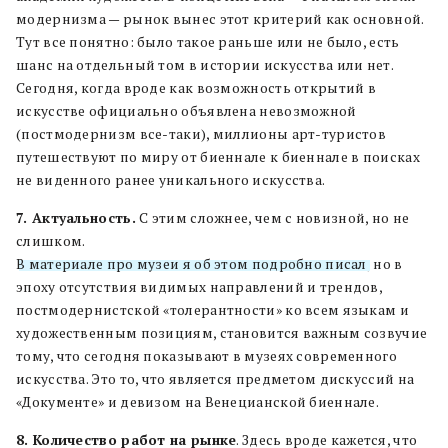
модернизма — рынок вынес этот критерий как основной.
Тут все понятно: было такое раньше или не было, есть
шанс на отдельный том в истории искусства или нет.
Сегодня, когда вроде как возможность открытий в
искусстве официально объявлена невозможной
(постмодернизм все-таки), миллионы арт-туристов
путешествуют по миру от биеннале к биеннале в поисках
не виденного ранее уникального искусства.
7. Актуальность.
С этим сложнее, чем с новизной, но не
слишком.
В материале про музеи я об этом подробно писал
, но в
эпоху отсутствия видимых направлений и трендов,
постмодернистской «толерантности» ко всем языкам и
художественным позициям, становится важным созвучие
тому, что сегодня показывают в музеях современного
искусства. Это то, что является предметом дискуссий на
«Документе» и девизом на Венецианской биеннале.
8. Количество работ на рынке
. Здесь вроде кажется, что