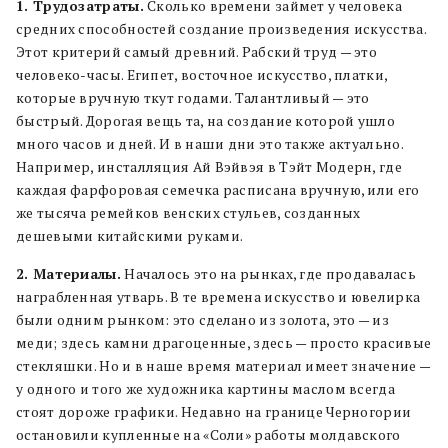
1. Трудозатраты.
Сколько времени займет у человека
средних способностей создание произведения искусства.
Этот критерий самый древний. Рабский труд — это
человеко-часы. Египет, восточное искусство, платки,
которые вручную ткут годами. Талантливый — это
быстрый. Дорогая вещь та, на создание которой ушло
много часов и дней. И в наши дни это также актуально.
Например, инсталляция Ай Вэйвэя в Тэйт Модерн, где
каждая фарфоровая семечка расписана вручную, или его
же тысяча ремейков венских стульев, созданных
дешевыми китайскими руками.
2. Материалы.
Началось это на рынках, где продавалась
награбленная утварь. В те времена искусство и ювелирка
были одним рынком: это сделано из золота, это — из
меди; здесь камни драгоценные, здесь — просто красивые
стекляшки. Но и в наше время материал имеет значение —
у одного и того же художника картины маслом всегда
стоят дороже графики. Недавно на границе Черногории
остановили купленные на «Соли» работы молдавского