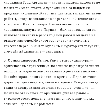
художника Гуцу. Аргумент — картина маслом на холсте не
может так мало стоить. А художник из-за пандемии
продавал их дешево. Живопись ценится, так как мы знаем
работы, которые созданы по определенной технологии и
которым 500 лет. У Валеры Кошлякова — большого
художника, живущего в Париже — был период, когда он
использовал скотч в работах (сами работы он делал на
рваном картоне). Но скотч теряет свои визуальные
качества через 15-25 лет. Музейный куратор хочет купить,
а музейный хранитель — запрещает.
3. Оригинальность.
Рынок Рима, стоят скульптуры —
оригинальные греческие, вывезенные из разграбленных
городов, а рядом — римские копии, сделанные похуже и
без облагораживающей патины времени. Первые стоят
дорого, вторые — чуть дороже материала. Сегодня, когда
техника копирования достигла совершенства и копия
может не отличаться от оригинала, уже все равно —
тиражное стоит дешевле, чем сделанное руками, даже
если это народный промысел.