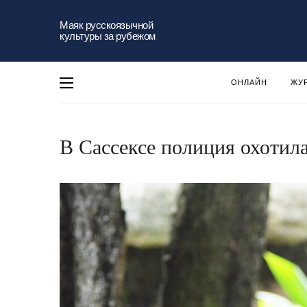
Маяк русскоязычной
культуры за рубежом
ОНЛАЙН
ЖУ
В Сассексе полиция охотил