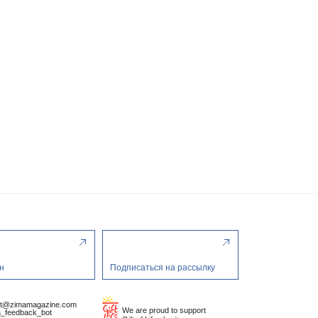
н
Подписаться на рассылку
ct@zimamagazine.com
We are proud to support
_feedback_bot