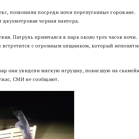
екс, позвонили посреди ночи перепуганные горожане.
ет двухметровая черная пантера.
вия. Патруль примчался в парк около трех часов ночи.
я встретится с огромным хищником, который непонятн
 фар они увидели мягкую игрушку, повисшую на скамейк
ужас, СМИ не сообщают.