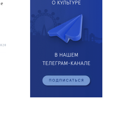
же
2020