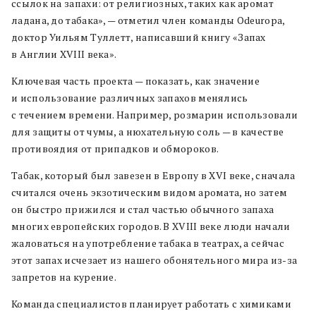
ссылок на запахи: от религиозных, таких как аромат
ладана, до табака», — отметил член команды Odeuropa,
доктор Уильям Туллетт, написавший книгу «Запах
в Англии XVIII века».
Ключевая часть проекта — показать, как значение
и использование различных запахов менялись
с течением времени. Например, розмарин использовали
для защиты от чумы, а нюхательную соль — в качестве
противоядия от припадков и обмороков.
Табак, который был завезен в Европу в XVI веке, сначала
считался очень экзотическим видом аромата, но затем
он быстро прижился и стал частью обычного запаха
многих европейских городов. В XVIII веке люди начали
жаловаться на употребление табака в театрах, а сейчас
этот запах исчезает из нашего обонятельного мира из-за
запретов на курение.
Команда специалистов планирует работать с химиками