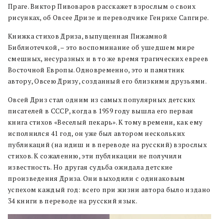
Праге. Виктор Пивоваров расскажет взрослым о своих
рисунках, об Овсее Дризе и переводчике Генрихе Сапгире.
Книжка стихов Дриза, выпущенная Пижамной
Библиотечкой, – это воспоминание об ушедшем мире
смешных, несуразных и в то же время трагических евреев
Восточной Европы. Одновременно, это и памятник
автору, Овсею Дризу, созданный его близкими друзьями.
Овсей Дриз стал одним из самых популярных детских
писателей в СССР, когда в 1959 году вышла его первая
книга стихов «Веселый пекарь». К тому времени, как ему
исполнился 41 год, он уже был автором нескольких
публикаций (на идиш и в переводе на русский) взрослых
стихов. К сожалению, эти публикации не получили
известность. Но другая судьба ожидала детские
произведения Дриза. Они выходили с одинаковым
успехом каждый год: всего при жизни автора было издано
34 книги в переводе на русский язык.