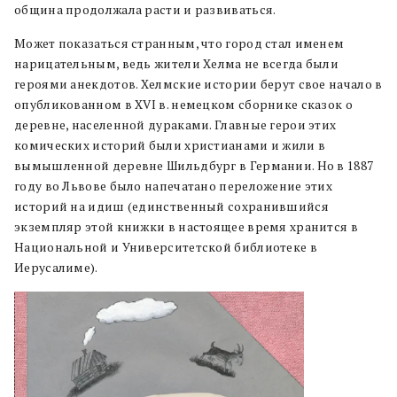
община продолжала расти и развиваться.
Может показаться странным, что город стал именем
нарицательным, ведь жители Хелма не всегда были
героями анекдотов. Хелмские истории берут свое начало в
опубликованном в XVI в. немецком сборнике сказок о
деревне, населенной дураками. Главные герои этих
комических историй были христианами и жили в
вымышленной деревне Шильдбург в Германии. Но в 1887
году во Львове было напечатано переложение этих
историй на идиш (единственный сохранившийся
экземпляр этой книжки в настоящее время хранится в
Национальной и Университетской библиотеке в
Иерусалиме).