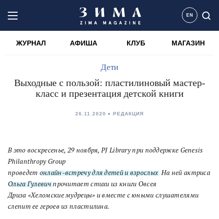
EN
ЖУРНАЛ
АФИША
КЛУБ
МАГАЗИН
Дети
Выходные с пользой: пластилиновый мастер-
класс и презентация детской книги
26.11.2020
РЕДАКЦИЯ
В это воскресенье, 29 ноября,
PJ Library
при поддержке
Genesis
Philanthropy Group
проведет
онлайн-встречу
для детей и взрослых
.
На ней актриса
Ольга Гулевич
прочитает стихи из книги Овсея
Дриза «Хеломские мудрецы» и
вместе с юными слушателями
слепит ее героев из пластилина.