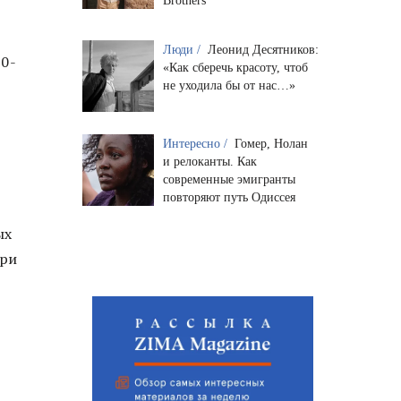
Brothers
Люди /
Леонид Десятников:
80-
«Как сберечь красоту, чтоб
не уходила бы от нас…»
Интересно /
Гомер, Нолан
и релоканты. Как
современные эмигранты
повторяют путь Одиссея
ых
три