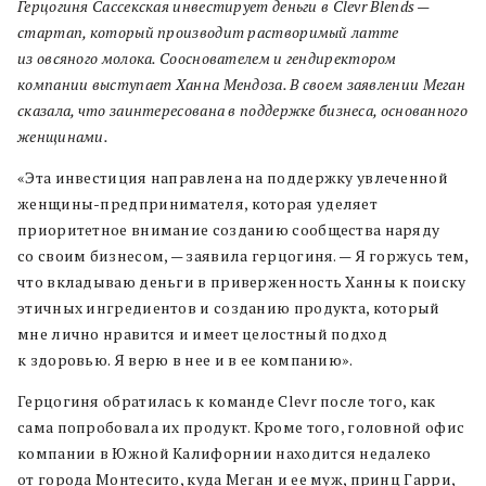
Герцогиня Сассекская инвестирует деньги в Clevr Blends —
стартап, который производит растворимый латте
из овсяного молока. Сооснователем и гендиректором
компании выступает Ханна Мендоза. В своем заявлении Меган
сказала, что заинтересована в поддержке бизнеса, основанного
женщинами.
«Эта инвестиция направлена ​​на поддержку увлеченной
женщины-предпринимателя, которая уделяет
приоритетное внимание созданию сообщества наряду
со своим бизнесом, — заявила герцогиня. — Я горжусь тем,
что вкладываю деньги в приверженность Ханны к поиску
этичных ингредиентов и созданию продукта, который
мне лично нравится и имеет целостный подход
к здоровью. Я верю в нее и в ее компанию».
Герцогиня обратилась к команде Clevr после того, как
сама попробовала их продукт. Кроме того, головной офис
компании в Южной Калифорнии находится недалеко
от города Монтесито, куда Меган и ее муж, принц Гарри,