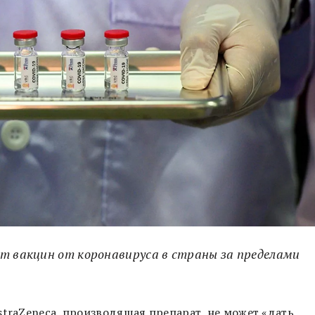
рт вакцин от коронавируса в страны за пределами
straZeneca, производящая препарат, не может «дать