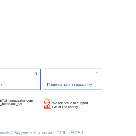
н
Подписаться на рассылку
ct@zimamagazine.com
We are proud to support
_feedback_bot
Gift of Life charity
ошибку? Выделите ее и нажмите CTRL + ENTER