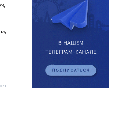
ей,
ал,
2021