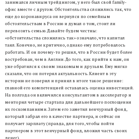
занимался личным трейдингом, у него был свой family-
офис вместе с другом. Обстоятельства сложились так, что
еще до коронавируса он вернулся по семейным
обстоятельствам в Россию и думал о том, стоит ли
перевозить семью. Давайте будем честны:
«обстоятельства сложились так» означало, что капитал
таял. Конечно, не критично, однако ему потребовалось
работать. И он почему-то решил, что в России будет более
востребован, чем в Англии. До того, как прийти к нам, он
уже обратился к своим знакомым и друзьям. Ему мягко
сказали, что он потерял актуальность. Клиент в эту
историю не поверил и принял в итоге такое решение:
главной его компетенцией оставалась оценка инвестиций.
На полгода он включился консультантом в акселератор и
менторил четыре стартапа для дальнейшего поглощения
их госкомпаниями. Затем его заметил венчурный фонд,
который забрал его в качестве партнера, и сейчас он
получает зарплату (правда, для того, чтобы пойти
партнером в этот венчурный фонд, вложил часть своих
денег).