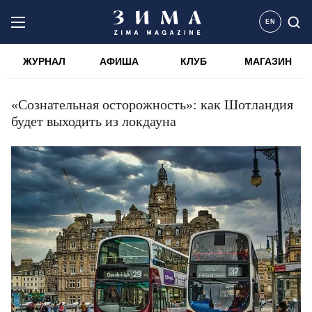
EN
ЖУРНАЛ
АФИША
КЛУБ
МАГАЗИН
«Сознательная осторожность»: как Шотландия
будет выходить из локдауна