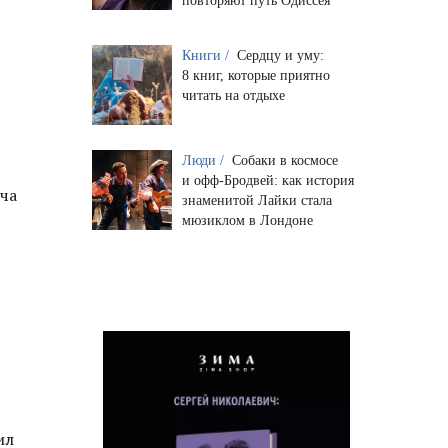
повторяют путь Одиссея
Книги /
Сердцу и уму:
8 книг, которые приятно
читать на отдыхе
Люди /
Собаки в космосе
и офф-Бродвей: как история
ача
знаменитой Лайки стала
мюзиклом в Лондоне
ил