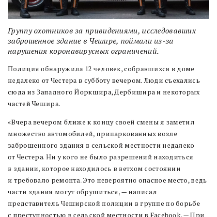
Группу охотников за привидениями, исследовавших
заброшенное здание в Чешире, поймали из-за
нарушения коронавирусных ограничений.
Полиция обнаружила 12 человек, собравшихся в доме
недалеко от Честера в субботу вечером. Люди съехались
сюда из Западного Йоркшира, Дербишира и некоторых
частей Чешира.
«Вчера вечером ближе к концу своей смены я заметил
множество автомобилей, припаркованных возле
заброшенного здания в сельской местности недалеко
от Честера. Ни у кого не было разрешений находиться
в здании, которое находилось в ветхом состоянии
и требовало ремонта. Это невероятно опасное место, ведь
части здания могут обрушиться, — написал
представитель Чеширской полиции в группе по борьбе
с преступностью в сельской местности в Facebook. — При