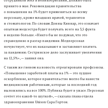
сотрудников NHS в Великобритании, должно быть
принято в мае. Рекомендация правительства
о повышении на 1% будет применяться ко всему
персоналу, кроме младших врачей, терапевтов
и стоматологов. По словам Донны Киннар, это означает
опытная медсестра будет получать всего на 3,5 фунта
в неделю больше. «Никто бы не подумал, что это
справедливо в разгар пандемии. Медперсонал
почувствует, что их наказывают и заставляют платить
за пандемию. Сестринское дело заслуживает увеличения
на 12,5%», — заявил она.
С таким же гневом на новость отреагировали профсоюзы.
«Повышение заработной платы на 1% — это худшее
оскорбление, которое правительство могло бы нанести
медицинским работникам, которые за последний год
выложились на все 100%. Публика будет в ужасе. Персонал
сочтет это какой-то шуткой», — сказала глава отдела
здравоохранения Unison Сара Гортон.