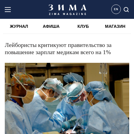
EN
ЖУРНАЛ
АФИША
КЛУБ
МАГАЗИН
Лейбористы критикуют правительство за
повышение зарплат медикам всего на 1%