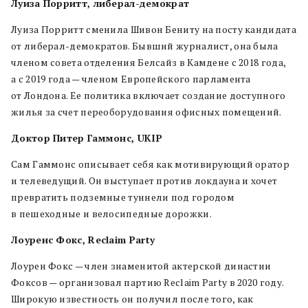
Луиза Порритт, либерал-демократ
Луиза Порритт сменила Шивон Бениту на посту кандидата
от либерал-демократов. Бывший журналист, она была
членом совета отделения Белсайз в Камдене с 2018 года,
а с 2019 года — членом Европейского парламента
от Лондона. Ее политика включает создание доступного
жилья за счет переоборудования офисных помещений.
Доктор Питер Гаммонс, UKIP
Сам Гаммонс описывает себя как мотивирующий оратор
и телеведущий. Он выступает против локдауна и хочет
превратить подземные туннели под городом
в пешеходные и велосипедные дорожки.
Лоуренс Фокс, Reclaim Party
Лоурен Фокс — член знаменитой актерской династии
Фоксов — организовал партию Reclaim Party в 2020 году.
Широкую известность он получил после того, как