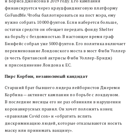
и Бориса Джонсона в 2019 году. Его кампания
финансируется через краудфандинговую платформу
GoFundMe. Чтобы баллотироваться на пост мэра, ему
нужно собрать 10 000 фунтов. Если наберется больше,
остатки средств он обещает передать фонду Shelter
на борьбу с бездомностью. В настоящее время граф
Бинфейс собрал уже 5000 фунтов. Его политика включает
переименование Лондонского моста в мост Фиби Уоллер
(в честь британской актрисы Фиби Уоллер-Бридж)
и присоединение Лондона к ЕС.
Пирс Корбин, независимый кандидат
Старший брат бывшего лидера лейбористов Джереми
Корбина — активист кампании по борьбе с локдауном.
В последние месяцы его не раз обвиняли в нарушении
коронавирусных правил. Он хочет положить конец
«правилам Covid con» и «обратить вспять
дискриминацию людей, которые отказываются носить
маску или принимать вакцину».