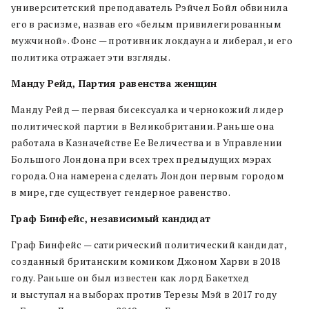
университетский преподаватель Рэйчел Бойл обвинила
его в расизме, назвав его «белым привилегированным
мужчиной». Фонс — противник локдауна и либерал, и его
политика отражает эти взгляды.
Манду Рейд, Партия равенства женщин
Манду Рейд — первая бисексуалка и чернокожий лидер
политической партии в Великобритании. Раньше она
работала в Казначействе Ее Величества и в Управлении
Большого Лондона при всех трех предыдущих мэрах
города. Она намерена сделать Лондон первым городом
в мире, где существует гендерное равенство.
Граф Бинфейс, независимый кандидат
Граф Бинфейс — сатирический политический кандидат,
созданный британским комиком Джоном Харви в 2018
году. Раньше он был известен как лорд Бакетхед
и выступал на выборах против Терезы Мэй в 2017 году