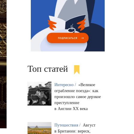
Топ статей
Интересно /
«Великое
ограбление поезда»: как
произошло самое дерзкое
преступление
в Англии XX века
Путешествия /
Август
в Британии: вереск,