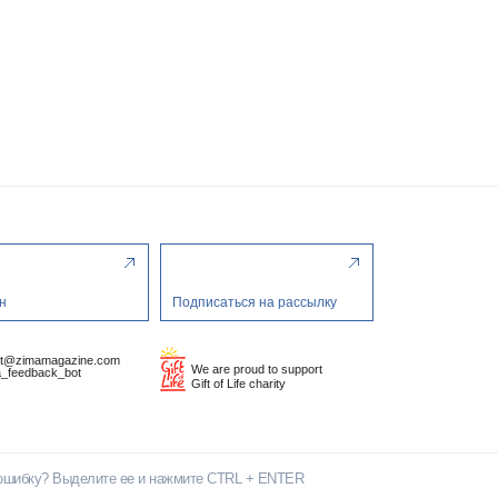
н
Подписаться на рассылку
ct@zimamagazine.com
We are proud to support
_feedback_bot
Gift of Life charity
ошибку? Выделите ее и нажмите CTRL + ENTER