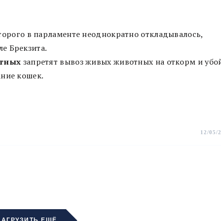
оторого в парламенте неоднократно откладывалось,
е Брекзита.
отных
запретят вывоз живых животных на откорм и убой
ание кошек.
12/05/
ЗАГРУЗИТЬ ЕЩЁ