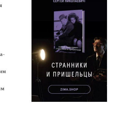
я
а-
им
им