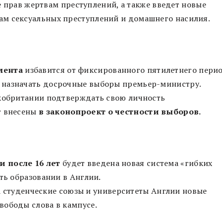
 прав жертвам преступлений, а также введет новые
м сексуальных преступлений и домашнего насилия.
мента
избавится от фиксированного пятилетнего пери
 назначать досрочные выборы премьер-министру.
икобритании подтверждать свою личность
т внесены
в законопроект о честности выборов.
 после 16 лет
будет введена новая система «гибких
ть образовании в Англии.
 студенческие союзы и университеты Англии новые
вободы слова в кампусе.