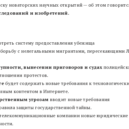
иску новаторских научных открытий — об этом говоритс
сследований и изобретений.
отреть систему предоставления убежища
ь борьбу с нелегальными мигрантами, пересекающими Л
тупности, вынесении приговоров и судах
полицейск
тношении протестов.
те
будет содержать новые требования к технологическ
онным контентом в Интернете.
арственным угрозам
вводит новые требования
правила защиты государственной тайны.
 телекоммуникационные компании новые юридические
ности.