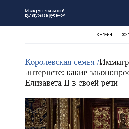
Маяк русскоязычной
культуры за рубежом
ОНЛАЙН
ЖУ
Королевская семья /
Иммигра
интернете: какие законопро
Елизавета II в своей речи