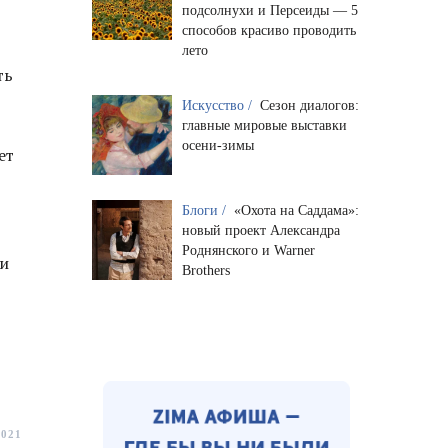
подсолнухи и Персеиды — 5
способов красиво проводить
лето
ть
Искусство /
Сезон диалогов:
главные мировые выставки
осени-зимы
ет
Блоги /
«Охота на Саддама»:
новый проект Александра
Роднянского и Warner
ли
Brothers
2021