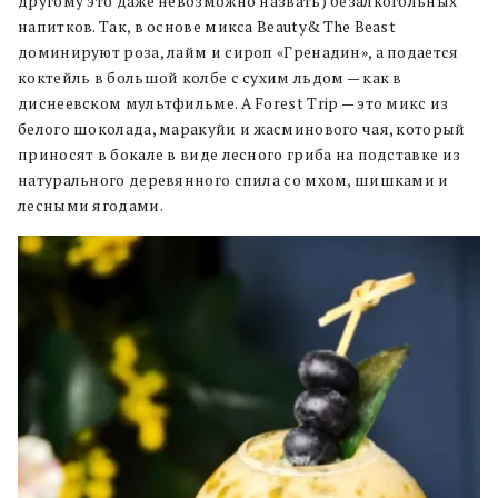
другому это даже невозможно назвать) безалкогольных
напитков. Так, в основе микса Beauty& The Beast
доминируют роза, лайм и сироп «Гренадин», а подается
коктейль в большой колбе с сухим льдом — как в
диснеевском мультфильме. А Forest Trip — это микс из
белого шоколада, маракуйи и жасминового чая, который
приносят в бокале в виде лесного гриба на подставке из
натурального деревянного спила со мхом, шишками и
лесными ягодами.