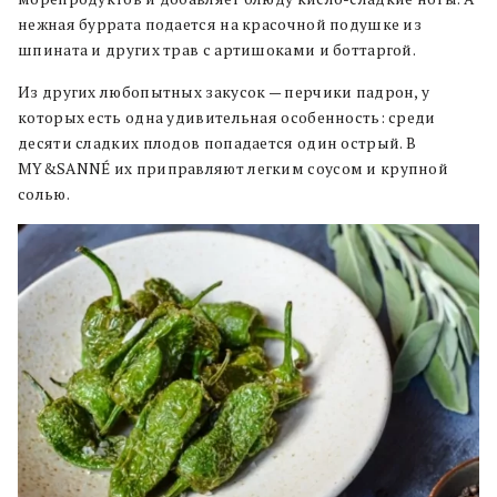
нежная буррата подается на красочной подушке из
шпината и других трав с артишоками и боттаргой.
Из других любопытных закусок — перчики падрон, у
которых есть одна удивительная особенность: среди
десяти сладких плодов попадается один острый. В
MY&SANNÉ их приправляют легким соусом и крупной
солью.