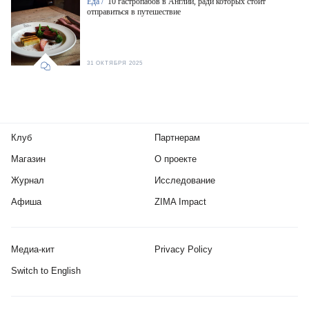
Еда /
10 гастропабов в Англии, ради которых стоит
отправиться в путешествие
31 ОКТЯБРЯ 2025
Клуб
Партнерам
Магазин
О проекте
Журнал
Исследование
Афиша
ZIMA Impact
Медиа-кит
Privacy Policy
Switch to English