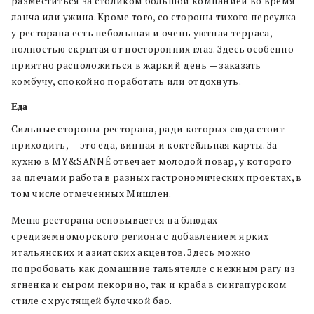
разместиться за столиком большой компанией во время
ланча или ужина. Кроме того, со стороны тихого переулка
у ресторана есть небольшая и очень уютная терраса,
полностью скрытая от посторонних глаз. Здесь особенно
приятно расположиться в жаркий день — заказать
комбучу, спокойно поработать или отдохнуть.
Еда
Сильные стороны ресторана, ради которых сюда стоит
приходить, — это еда, винная и коктейльная карты. За
кухню в MY&SANNÉ отвечает молодой повар, у которого
за плечами работа в разных гастрономических проектах, в
том числе отмеченных Мишлен.
Меню ресторана основывается на блюдах
средиземноморского региона с добавлением ярких
итальянских и азиатских акцентов. Здесь можно
попробовать как домашние тальятелле с нежным рагу из
ягненка и сыром пекорино, так и краба в сингапурском
стиле с хрустящей булочкой бао.