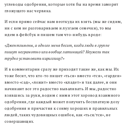
углеводы одобрения, которые хотя бы на время заморят
гложущего нас червяка.
И если прямо сейчас нам неоткуда их взять (мы же сидим,
ни с кем не разговариваем и лузгаем семечки), то мы
идем в фейсбук и пишем там что-нибудь вроде:
«Джентльмены, а одного меня бесит, когда люди в группе
пишут неграмотно или вообще латиницей? Неужели так
трудно установить кириллицу?»
И в комментарии сразу же приходят такие же, как мы. Их
тоже бесит, что кто-то пишет «ться» вместо «тся», «гарден»
вместо «сад», «ложит» вместо «кладет» и так далее, и они
начинают все это радостно вываливать. И мы, радостно
взявшись за руки, водим с ними этот хоровод взаимного
одобрения, где каждый может получить бесплатную дозу
одобрения и причастия к сонму хороших и правильных
людей, таких чудовищных ошибок, как «ться/тся», не
совершающих.