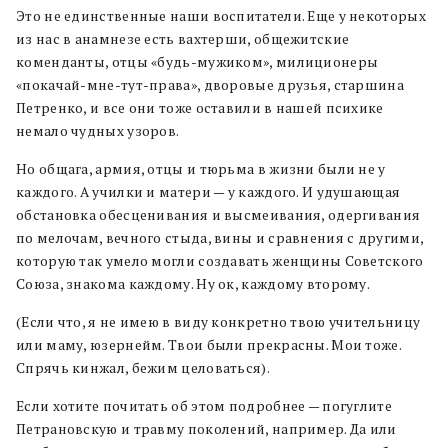
Это не единственные наши воспитатели. Еще у некоторых
из нас в анамнезе есть вахтерши, общежитские
коменданты, отцы «будь-мужиком», милиционеры
«покачай-мне-тут-права», дворовые друзья, старшина
Петренко, и все они тоже оставили в нашей психике
немало чудных узоров.
Но общага, армия, отцы и тюрьма в жизни были не у
каждого. А училки и матери — у каждого. И удушающая
обстановка обесценивания и высмеивания, одергивания
по мелочам, вечного стыда, вины и сравнения с другими,
которую так умело могли создавать женщины Советского
Союза, знакома каждому. Ну ок, каждому второму.
(Если что, я не имею в виду конкретно твою учительницу
или маму, юзернейм. Твои были прекрасны. Мои тоже.
Спрячь кинжал, бежим целоваться).
Если хотите почитать об этом подробнее — погуглите
Петрановскую и травму поколений, например. Да или