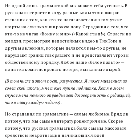
Не одной лишь грамматикой мы можем себя утешить. В
русском интернете в ходу разные виды этого жанра:
стенания о том, как кто-то натягивает слишком узкие
шорты на слишком широкую попу. Страдания о том, что
кто-то не читал «Войну и мир» («Какой стыд!»). Страсти по
эмодзи, просмотрам недостойных видео в ТикТоке и
другим явлениям, которые делаются кем-то другим, не
нарушают границ говорящего и не представляют угрозы
общественному порядку. Любое наше «белое пальто» —
попытка компенсировать потери, вызванные дырой.
(В том числе и этот пост, разумеется. Я тоже миллениал из
советской школы, мне тоже нужна подпитка. Хотя в моем
случае меня немного оправдывает договоренность с редакцией,
что я пишу каждую неделю).
Но страдания по грамматике — самые любимые. Вряд ли
потому, что мы самые литературоцентричные. Скорее
потому, что русская грамматика была самым массовым
средством невротизации начинающих людей.