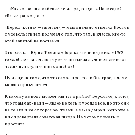
— «Как хо-ро-ши майские ве-че-ра, когда…» Написали?
«Ве-че-ра, когда…»
«Перед «когда» — запятая», — машинально отметил Костя и
с удовольствием подумал о том, что там, в классе, кто-то
этой запятой не поставил.
Это рассказ Юрия Томина «Борька, я и невидимка» 1962
года. 60 лет назад люди уже испытывали удовольствие от
чужих пунктуационных ошибок!
Ну и еще потому, что это самое простое и быстрое, к чему
можно привязаться.
К какому выводу можем мы тут прийти? Вероятно, к тому,
что граммар-наци — явление хоть и уродливое, но это они
не со зла и не от хорошей жизни, а из-за дырки, которую в
них провертела советская школа. И их стоит понять и
простить.