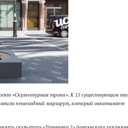
роект «Скульптурная тропа». К 15 существующим т
ставили пешеходный маршрут, который охватывает
видеть скульптуру «Пришелец 2» британского художни