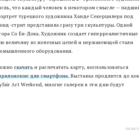
сль, что каждый человек в некотором смысле — падши
портрет турецкого художника Ханде Секерцилера под
Бонд-стрит представила сразу три скульптуры. Одной
тора Со Ён-Дока. Художник создает гиперреалистичные
ую величину из железных цепей и нержавеющей стали
промышленного оборудования.
можно
скачать
и распечатать карту, воспользоваться
приложение для смартфона.
Выставка продлится до ко
fair Art Weekend, многие галереи в эти дни будут
08/06/