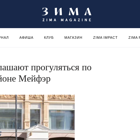
РНАЛ
АФИША
КЛУБ
МАГАЗИН
ZIMA IMPACT
ZIMA
лашают прогуляться по
айоне Мейфэр