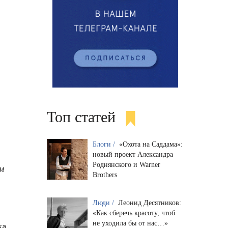
Топ статей
Блоги /
«Охота на Саддама»:
новый проект Александра
Роднянского и Warner
ам
Brothers
Люди /
Леонид Десятников:
«Как сберечь красоту, чтоб
не уходила бы от нас…»
ка