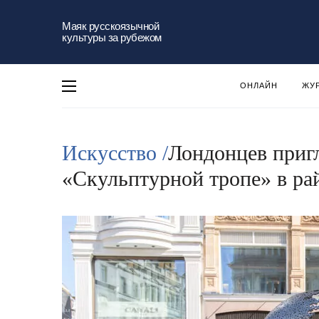
Маяк русскоязычной
культуры за рубежом
ОНЛАЙН
ЖУ
Искусство /
Лондонцев приг
«Скульптурной тропе» в р