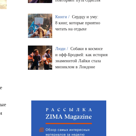
повторяют путь Одиссея
Книги /
Сердцу и уму:
8 книг, которые приятно
читать на отдыхе
Люди /
Собаки в космосе
и офф-Бродвей: как история
знаменитой Лайки стала
мюзиклом в Лондоне
е
вые
и