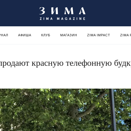
РНАЛ
АФИША
КЛУБ
МАГАЗИН
ZIMA IMPACT
ZIMA
продают красную телефонную будк