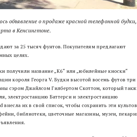
сь объявление о продаже красной телефонной будки,
ерта в Кенсингтоне.
дают за 25 тысяч фунтов. Покупателям предлагают
амных целях.
ки получили название „K6“ или „юбилейные киоски“
ции короля Георга V. Будки высотой восемь футов три
аны сэром Джайлсом Гилбертом Скоттом, который такж
ля, электростанцию Баттерси и электростанцию
d внесла их в свой список, чтобы сохранить эти культо
фейни, библиотеки, цветочные магазины, музеи, пекарн
бъявления.