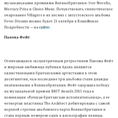
музыкальными премиями Великобритании: Ivor Novello,
Mercury Prize и Choice Music. Почувствовать гипнотическое
очарование Villagers в их песнях с августовского альбома
Fever Dreams можно будет 21 октября в Roundhouse.
Подробности — на
сайте.
Палома Фейт
Отличающаяся эксцентричным ретростилем Палома Фейт
и мировая любимица публики Адель являются
единственными британскими артистками в этом
десятилетии, чьи последние три альбома стали дважды
платиновыми в Великобритании. Фейт одержала победу
на музыкальной премии BRIT Awards 2015 года в
номинации «Лучшая британская исполнительница», а ее
четвертая пластинка The Architect дебютировала с самой
верхней строчки альбомного чарта Великобритании и
стала первым номером один в дискографии певицы.