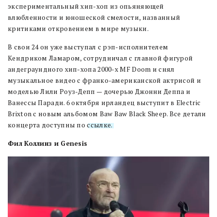
экспериментальный хип-хоп из опьяняющей
влюбленности и юношеской смелости, названный
критиками откровением в мире музыки.
В свои 24 он уже выступал с рэп-исполнителем
Кендриком Ламаром, сотрудничал с главной фигурой
андеграундного хип-хопа 2000-х MF Doom и снял
музыкальное видео с франко-американской актрисой и
моделью Лили Роуз-Депп — дочерью Джонни Деппа и
Ванессы Паради. 6 октября ирландец выступит в Electric
Brixton с новым альбомом Baw Baw Black Sheep. Все детали
концерта доступны по
ссылке.
Фил Коллинз и Genesis