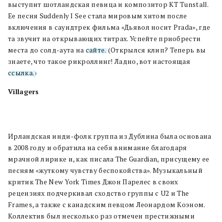
выступит шотландская певица и композитор KT Tunstall.
Ее песня Suddenly I See стала мировым хитом после
включения в саундтрек фильма «Дьявол носит Prada», где
та звучит на открывающих титрах. Успейте приобрести
места до солд-аута на
сайте.
(Открылся клип? Теперь вы
знаете, что такое рикроллинг! Ладно, вот настоящая
ссылка.
)
Villagers
Ирландская инди-фолк группа из Дублина была основана
в 2008 году и обратила на себя внимание благодаря
мрачной лирике и, как писала The Guardian, присущему ее
песням «жуткому чувству беспокойства». Музыкальный
критик The New York Times Джон Парелес в своих
рецензиях подчеркивал сходство группы с U2 и The
Frames, а также с канадским певцом Леонардом Коэном.
Коллектив был несколько раз отмечен престижными