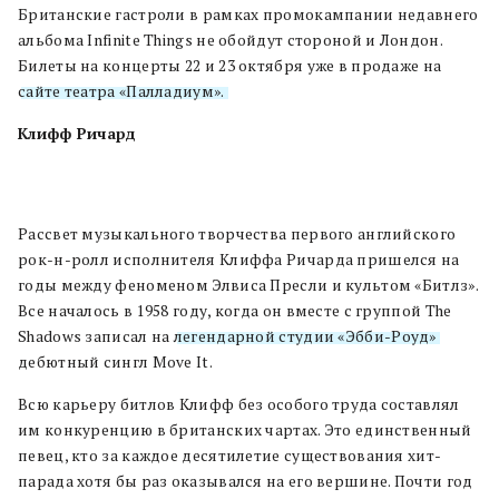
Британские гастроли в рамках промокампании недавнего
альбома Infinite Things не обойдут стороной и Лондон.
Билеты на концерты 22 и 23 октября уже в продаже на
сайте театра «Палладиум».
Клифф Ричард
Рассвет музыкального творчества первого английского
рок-н-ролл исполнителя Клиффа Ричарда пришелся на
годы между феноменом Элвиса Пресли и культом «Битлз».
Все началось в 1958 году, когда он вместе с группой The
Shadows записал на
легендарной студии «Эбби-Роуд»
дебютный сингл Move It.
Всю карьеру битлов Клифф без особого труда составлял
им конкуренцию в британских чартах. Это единственный
певец, кто за каждое десятилетие существования хит-
парада хотя бы раз оказывался на его вершине. Почти год