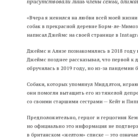
присутствовали лишь члены семьи, ближай
«Вчера я женился на любви всей моей жизни 
собак в прекрасной деревне Борм-ле-Мимоза.
написал Джеймс на своей странице в Instag
Джеймс и Ализе познакомились в 2018 году 
Джеймс позднее рассказывал, что первой к 
обручилась в 2019 году, но из-за пандемии
Собаки, которых упомянул Миддлтон, играют
они помогли вытащить его из тяжелой депре
со своими старшими сестрами — Кейт и Пип
Предположительно, герцог и герцогиня Кем
но официально это информация не подтверж
в британском «желтом» списке — это означ