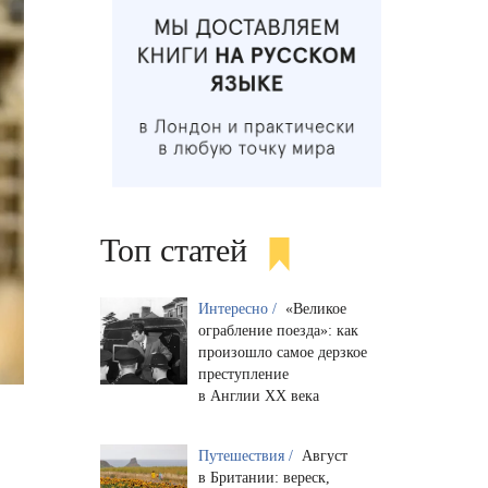
Топ статей
Интересно /
«Великое
ограбление поезда»: как
произошло самое дерзкое
преступление
в Англии XX века
Путешествия /
Август
в Британии: вереск,