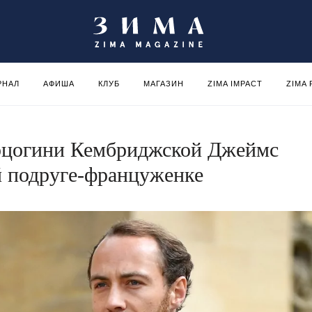
РНАЛ
АФИША
КЛУБ
МАГАЗИН
ZIMA IMPACT
ZIMA
ерцогини Кембриджской Джеймс
й подруге-француженке