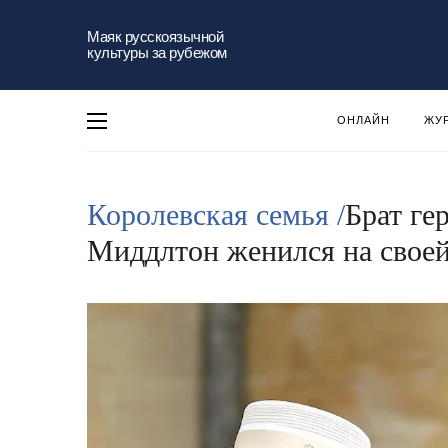
Маяк русскоязычной
культуры за рубежом
ОНЛАЙН
ЖУ
Королевская семья /
Брат г
Миддлтон женился на свое