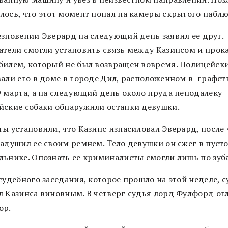
лось, что этот момент попал на камеры скрытого набл
езновении Эверард на следующий день заявил ее друг.
атели смогли установить связь между Казинсом и про
билем, который не был возвращен вовремя. Полицейск
вали его в доме в городе Дил, расположенном в графств
9 марта, а на следующий день около пруда неподалеку
йские собаки обнаружили останки девушки.
ты установили, что Казинс изнасиловал Эверард, после 
задушил ее своим ремнем. Тело девушки он сжег в пуст
льнике. Опознать ее криминалисты смогли лишь по зуб
судебного заседания, которое прошло на этой неделе, с
л Казинса виновным. В четверг судья лорд Фулфорд ог
ор.