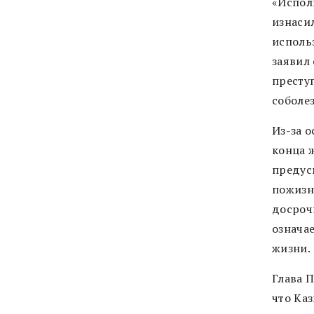
«Испол
изнаси
исполь
заявил 
престу
соболе
Из-за 
конца ж
предус
пожизн
досроч
означае
жизни.
Глава 
что Ка