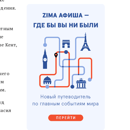
юдения.
катным
ие
е Кент,
чего
ом
ам.
уд
ласил