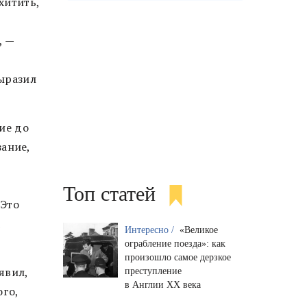
хитить,
, —
ыразил
ие до
зание,
т
Топ статей
 Это
к
Интересно /
«Великое
ограбление поезда»: как
произошло самое дерзкое
явил,
преступление
в Англии XX века
ого,