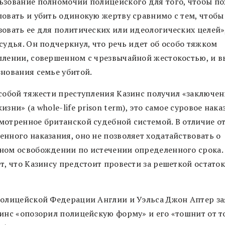
ьзование полномочий полицейского для того, чтобы по
ловать и убить одинокую жертву сравнимо с тем, чтобы
зовать ее для политических или идеологических целей»
судья. Он подчеркнул, что речь идет об особо тяжком
плении, совершенном с чрезвычайной жестокостью, и в
знования семье убитой.
особой тяжести преступления Казинс получил «заключен
изни» (a whole-life prison term), это самое суровое нака
мотренное британской судебной системой. В отличие о
енного наказания, оно не позволяет ходатайствовать о
ном освобождении по истечении определенного срока.
т, что Казинсу предстоит провести за решеткой остато
Полицейской Федерации Англии и Уэльса Джон Аптер за
зинс «опозорил полицейскую форму» и его «тошнит от т