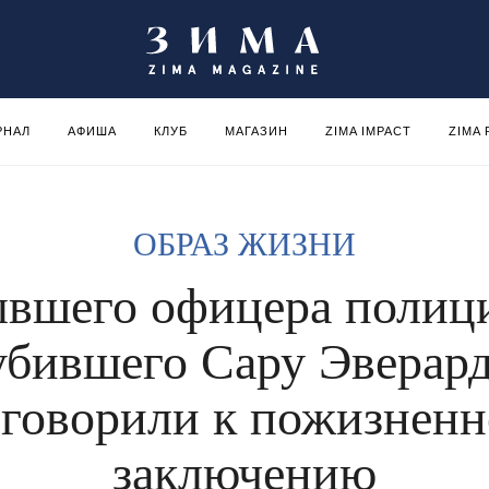
РНАЛ
АФИША
КЛУБ
МАГАЗИН
ZIMA IMPACT
ZIMA
ОБРАЗ ЖИЗНИ
вшего офицера полиц
убившего Сару Эверард
говорили к пожизнен
заключению