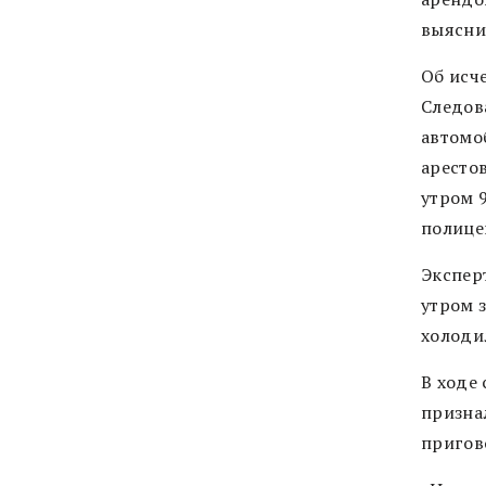
выясни
Об исч
Следов
автомо
аресто
утром 
полице
Экспер
утром 
холоди
В ходе 
призна
пригов