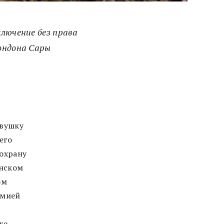
лючение без права
ондона Сары
евушку
его
 охрану
анском
ом
емией
же