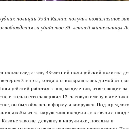
удник полиции Уэйн Казинс получил пожизненное зак
 освобождения за убийство 33-летней жительницы Л
тановило следствие, 48-летний полицейский похитил д
 вечером 3 марта, когда она возвращалась домой от сво
 Полицейский работал в подразделении, отвечающем за
ств, и только что завершил 12-часовую смену в америк
стве, он был облачен в форму и вооружен. Под предлог
ания якобы из-за нарушения введенных в связи с панд
, Казинс заковал девушку в наручники, посадил в
ванную машину и увез в неизвестном направлении. Поз