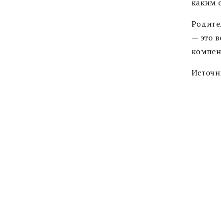
каким 
Родител
— это в
компен
Источн