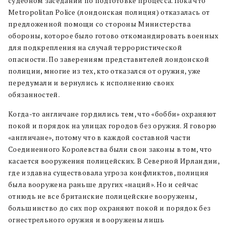
судебном заседании по подготовке процесса. Пока что
Metropolitan Police (лондонская полиция) отказалась от
предложенной помощи со стороны Министерства
обороны, которое было готово откомандировать военных
для подкрепления на случай террористической
опасности. По заверениям представителей лондонской
полиции, многие из тех, кто отказался от оружия, уже
передумали и вернулись к исполнению своих
обязанностей.
Когда-то англичане гордились тем, что «бобби» охраняют
покой и порядок на улицах городов без оружия. Я говорю
«англичане», потому что в каждой составной части
Соединенного Королевства были свои законы в том, что
касается вооружения полицейских. В Северной Ирландии,
где издавна существовала угроза конфликтов, полиция
была вооружена раньше других «наций». Но и сейчас
отнюдь не все британские полицейские вооружены,
большинство до сих пор охраняют покой и порядок без
огнестрельного оружия и вооружены лишь