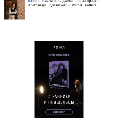
Блоги /
«Охота на Саддама»: новый проект
Александра Роднянского и Warner Brothers