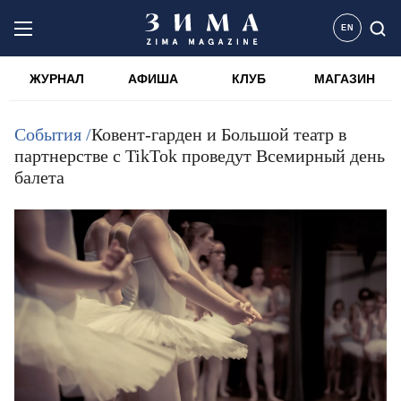
EN
ЖУРНАЛ
АФИША
КЛУБ
МАГАЗИН
События /
Ковент-гарден и Большой театр в
партнерстве c TikTok проведут Всемирный день
балета