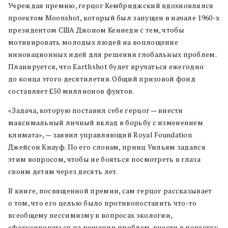
Учреждая премию, герцог Кембриджский вдохновлялся
проектом Moonshot, который был запущен в начале 1960-х
президентом США Джоном Кеннеди с тем, чтобы
мотивировать молодых людей на воплощение
инновационных идей для решения глобальных проблем.
Планируется, что Earthshot будет вручаться ежегодно
до конца этого десятилетия. Общий призовой фонд
составляет £50 миллионов фунтов.
«Задача, которую поставил себе герцог — внести
максимальный личный вклад в борьбу с изменением
климата», — заявил управляющий Royal Foundation
Джейсон Кнауф. По его словам, принц Уильям задался
этим вопросом, чтобы не бояться посмотреть в глаза
своим детям через десять лет.
В книге, посвященной премии, сам герцог рассказывает
о том, что его целью было противопоставить что-то
всеобщему пессимизму в вопросах экологии,
сфокусироваться на решении проблем, внести в повестку