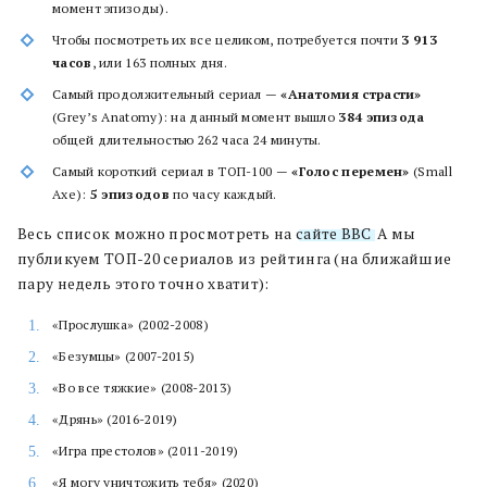
момент эпизоды).
Чтобы посмотреть их все целиком, потребуется почти
3 913
часов
, или 163 полных дня.
Самый продолжительный сериал —
«Анатомия страсти»
(Grey’s Anatomy): на данный момент вышло
384 эпизода
общей длительностью 262 часа 24 минуты.
Самый короткий сериал в ТОП-100 —
«Голос перемен»
(Small
Axe):
5 эпизодов
по часу каждый.
Весь список можно просмотреть на
сайте BBC
. А мы
публикуем ТОП-20 сериалов из рейтинга (на ближайшие
пару недель этого точно хватит):
«Прослушка» (2002-2008)
«Безумцы» (2007-2015)
«Во все тяжкие» (2008-2013)
«Дрянь» (2016-2019)
«Игра престолов» (2011-2019)
«Я могу уничтожить тебя» (2020)