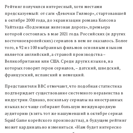
Рейтинг получился интересный, хотя местами
предсказуемый: от саги «Девочки Гилмор», стартовавшей
в октябре 2000 года, до экранизации романа Колсона
Уайтхеда «Подземная железная дорога», премьера
которой состоялась в мае 2021 года. Российских (и других
восточноевропейских) сериалов в нем не оказалось. Более
того, в 92 из 100 выбранных фильмов основным языком
является английский, а страной производства –
Великобритания или США. Среди других языков, на
которых говорят герои сериалов, – датский, шведский,
французский, испанский и немецкий.
Представители BBC отмечают, что подобная статистика
подтверждает существование системного неравенства в
индустрии. Однако, поскольку сериалы на иностранных
языках все чаще собирают большую международную
аудиторию (взять тот же нашумевший в октябре сериал
Squid Game корейского производства), в будущем рейтинг
может кардинально измениться. «Нам будет интересно