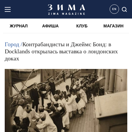
EN
ЖУРНАЛ
АФИША
КЛУБ
МАГАЗИН
Город /
Контрабандисты и Джеймс Бонд: в
Docklands открылась выставка о лондонских
доках