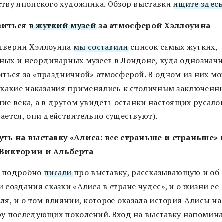
ству японского художника. Обзор выставки
ищите здесь
виться
в жуткий музей
за атмосферой Хэллоуина
дверии Хэллоуина
мы составили
список самых жутких,
ных и неординарных музеев в Лондоне, куда однозначн
иться за «праздничной» атмосферой. В одном из них м
, какие наказания применялись к столичным заключен
ие века, а в другом увидеть останки настоящих русало
вается, они действительно существуют).
уть на выставку «Алиса: все страньше и страньше» 
Виктории и Альберта
 подробно
писали
про выставку, рассказывающую и об
 создания сказки «Алиса в стране чудес», и о жизни ее
ля, и о том влиянии, которое оказала история Алисы на
ру последующих поколений. Вход на выставку напомина