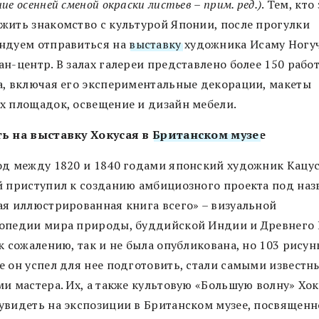
ие осенней сменой окраски листьев – прим. ред.)
. Тем, кто
жить знакомство с культурой Японии, после прогулки
ндуем отправиться на
выставку
художника Исаму Ногу
н-центр. В залах галереи представлено более 150 рабо
а, включая его экспериментальные декорации, макеты
х площадок, освещение и дизайн мебели.
ь на выставку Хокусая в
Британском музе
е
од между 1820 и 1840 годами японский художник Кацу
й приступил к созданию амбициозного проекта под на
ая иллюстрированная книга всего» – визуальной
опедии мира природы, буддийской Индии и Древнего 
к сожалению, так и не была опубликована, но 103 рисун
е он успел для нее подготовить, стали самыми извест
и мастера. Их, а также культовую «Большую волну» Хок
увидеть на экспозиции в Британском музее, посвященн