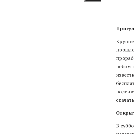
Прогул
Крупне
прошло
прораб
небом 
извест
бесплат
полени
скачать
Откры
В суббо