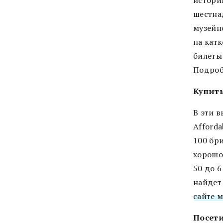
истори
шестна
музейн
на катк
билеты 
Подроб
Купить
В эти 
Afforda
100 бр
хорошо
50 до 
найдет
сайте 
Посети