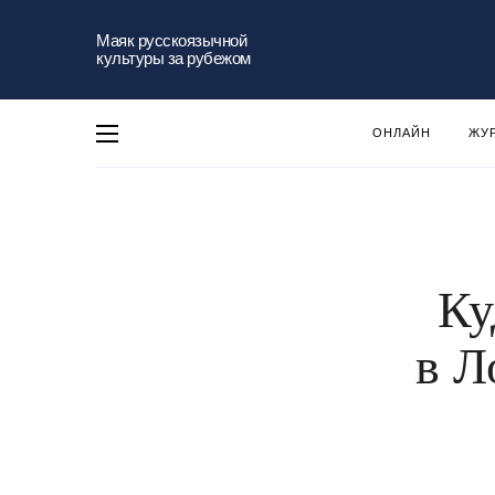
Маяк русскоязычной
культуры за рубежом
ОНЛАЙН
ЖУ
Ку
в Л