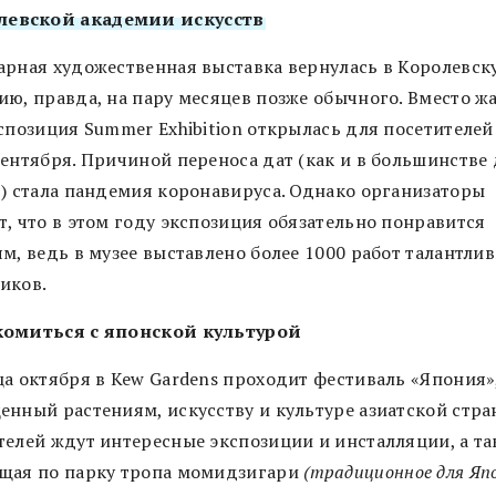
левской академии искусств
арная художественная выставка вернулась в Королевск
ию, правда, на пару месяцев позже обычного. Вместо ж
спозиция Summer Exhibition открылась для посетителей
сентября. Причиной переноса дат (как и в большинстве
в) стала пандемия коронавируса. Однако организаторы
т, что в этом году экспозиция обязательно понравится
м, ведь в музее выставлено более 1000 работ талантли
иков.
омиться с японской культурой
ца октября в Kew Gardens проходит фестиваль «Япония»
енный растениям, искусству и культуре азиатской стра
телей ждут интересные экспозиции и инсталляции, а т
щая по парку тропа момидзигари
(традиционное для Яп