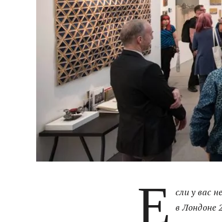
Е
сли у вас 
в Лондоне 