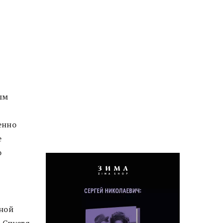
ым
енно
е
о
нной