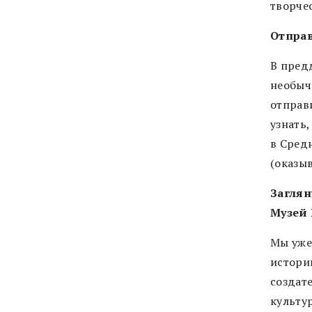
творче
Отпра
В пред
необыч
отправ
узнать
в Средн
(оказы
Заглян
Музей 
Мы уже
истории
создате
культу