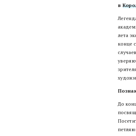
в
Коро
Легенд
академ
лета эк
конце 
случае
уверяю
зрителя
художн
Познак
До кон
посвящ
Посети
петляю