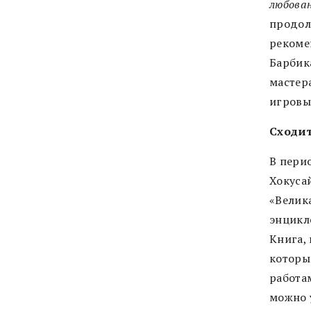
любован
продол
рекоме
Барбика
мастер
игровы
Сходит
В пери
Хокуса
«Велик
энцикл
Книга, 
которы
работам
можно 