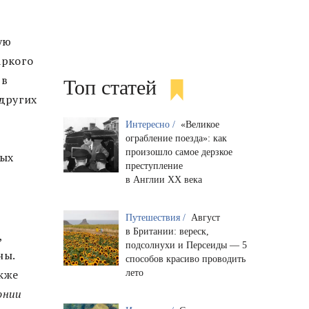
ую
аркого
 в
Топ статей
 других
Интересно /
«Великое
ограбление поезда»: как
произошло самое дерзкое
вых
преступление
в Англии XX века
Путешествия /
Август
в Британии: вереск,
,
подсолнухи и Персеиды — 5
ны.
способов красиво проводить
акже
лето
онии