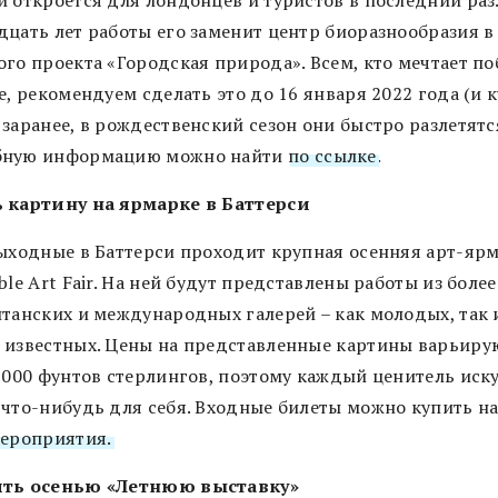
и откроется для лондонцев и туристов в последний раз.
дцать лет работы его заменит центр биоразнообразия в
ого проекта «Городская природа». Всем, кто мечтает п
е, рекомендуем сделать это до 16 января 2022 года (и 
заранее, в рождественский сезон они быстро разлетятся
ную информацию можно найти
по ссылке
.
 картину на ярмарке в Баттерси
выходные в Баттерси проходит крупная осенняя арт-яр
ble Art Fair. На ней будут представлены работы из боле
итанских и международных галерей – как молодых, так 
 известных. Цены на представленные картины варьиру
6 000 фунтов стерлингов, поэтому каждый ценитель иск
 что-нибудь для себя. Входные билеты можно купить н
мероприятия.
ть осенью «Летнюю выставку»