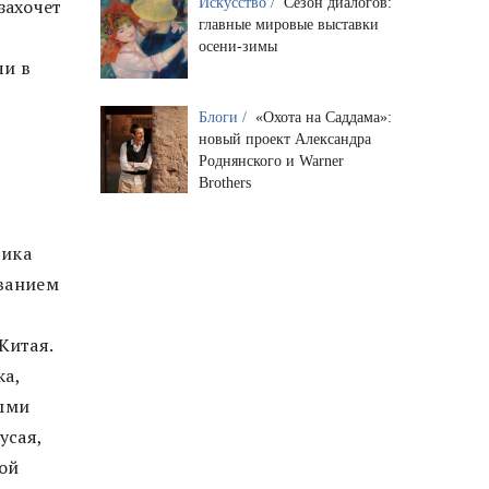
Искусство /
Сезон диалогов:
 захочет
главные мировые выставки
осени-зимы
чи в
т
Блоги /
«Охота на Саддама»:
новый проект Александра
Роднянского и Warner
Brothers
сика
званием
Китая.
ка,
ными
усая,
ой