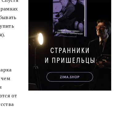
 Спустя
 рамках
обывать
купить
).
марка
е чем
и
ются от
усства
а