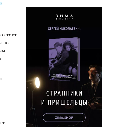
.
о стоит
ожно
ным
к
в
ет