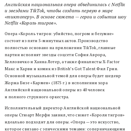
Английская национальная опера объединилась с Netflix
и звездами TikTok, чтобы создать первую в мире
«тиктоперу». В основе сюжета — герои и события шоу
Netflix «Король тигров».
Опера «Король тигров: убийство, погром и безумие»
состоит из пяти 5-минутных актов.
Производство
полностью основано на приложении TikTok, главные
партии исполнят звезды соцсети София Аврора,
Хелловичко и Ханна Лотер, а также финалисты X-Factor
Макс и Харви и комик из British’s Got Talent Фил Грин.
Основной музыкальной темой для оперы будет шедевр
Жоржа Бизе «Кармен» (1875 г.) в исполнении хора
Английской национальной оперы из 40 человек
и полного струнного оркестра.
Исполнительный директор Английской национальной
оперы Стюарт Мерфи заявил, что сюжет «Короля тигров»
идеально подходит для оперы. «Опера — это искусство,
которое связано с эпическими темами: соперничающими