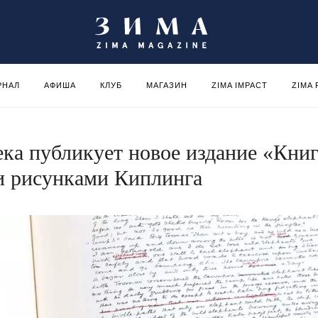
РНАЛ
АФИША
КЛУБ
МАГАЗИН
ZIMA IMPACT
ZIMA
ека публикует новое издание «Кни
и рисунками Киплинга