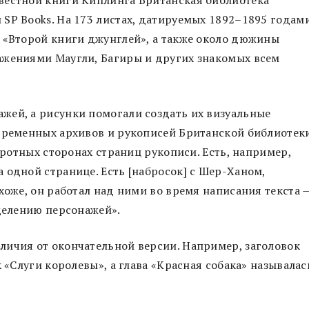
SP Books. На 173 листах, датируемых 1892–1895 годами
и «Второй книги джунглей», а также около дюжины
ажениями Маугли, Багиры и других знакомых всем
жей, а рисунки помогали создать их визуальные
овременных архивов и рукописей Британской библиотек
боротных сторонах страниц рукописи. Есть, например,
 одной странице. Есть [набросок] с Шер-Ханом,
хоже, он работал над ними во время написания текста 
еделению персонажей».
личия от окончательной версии. Например, заголовок
к «Слуги королевы», а глава «Красная собака» называлас