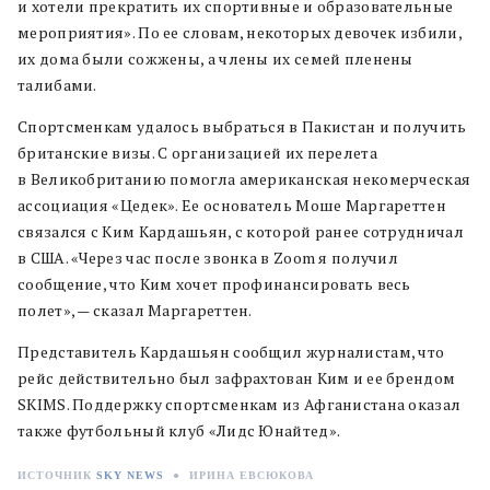
и хотели прекратить их спортивные и образовательные
мероприятия». По ее словам, некоторых девочек избили,
их дома были сожжены, а члены их семей пленены
талибами.
Спортсменкам удалось выбраться в Пакистан и получить
британские визы. С организацией их перелета
в Великобританию помогла американская некомерческая
ассоциация «Цедек». Ее основатель Моше Маргареттен
связался с Ким Кардашьян, с которой ранее сотрудничал
в США. «Через час после звонка в Zoom я получил
сообщение, что Ким хочет профинансировать весь
полет», — сказал Маргареттен.
Представитель Кардашьян сообщил журналистам, что
рейс действительно был зафрахтован Ким и ее брендом
SKIMS. Поддержку спортсменкам из Афганистана оказал
также футбольный клуб «Лидс Юнайтед».
ИСТОЧНИК
SKY NEWS
●
ИРИНА ЕВСЮКОВА