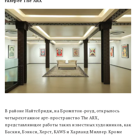
галерее The ARX
В районе Найтсбридж, на Бромптон-роуд, открылось
четырехэтажное арт-пространство The ARX,
представляющее работы таких известных художников, как
Баския, Бэнкси, Херст, KAWS и Харланд Миллер. Кроме