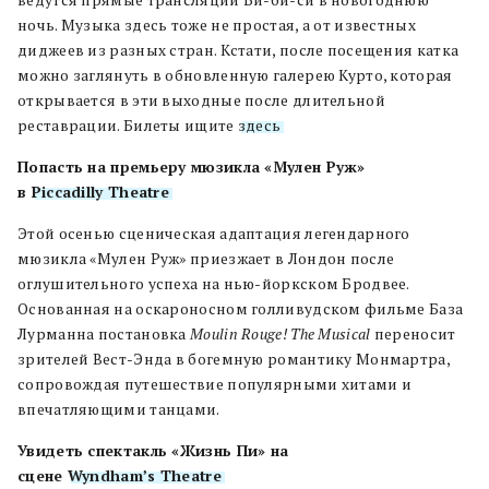
ночь. Музыка здесь тоже не простая, а от известных
диджеев из разных стран. Кстати, после посещения катка
можно заглянуть в обновленную галерею Курто, которая
открывается в эти выходные после длительной
реставрации. Билеты ищите
здесь
.
Попасть на премьеру мюзикла «Мулен Руж»
в
Piccadilly Theatre
Этой осенью сценическая адаптация легендарного
мюзикла «Мулен Руж» приезжает в Лондон после
оглушительного успеха на нью-йоркском Бродвее.
Основанная на оскароносном голливудском фильме База
Лурманна постановка
Moulin Rouge! The Musical
переносит
зрителей Вест-Энда в богемную романтику Монмартра,
сопровождая путешествие популярными хитами и
впечатляющими танцами.
Увидеть спектакль «Жизнь Пи» на
сцене
Wyndham’s Theatre