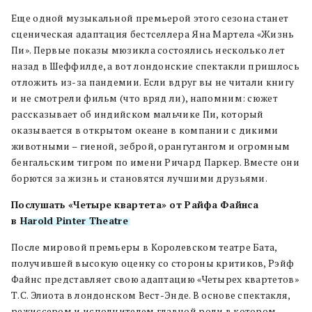
Еще одной музыкальной премьерой этого сезона станет
сценическая адаптация бестселлера Яна Мартела «Жизнь
Пи». Первые показы мюзикла состоялись несколько лет
назад в Шеффилде, а вот лондонские спектакли пришлось
отложить из-за пандемии. Если вдруг вы не читали книгу
и не смотрели фильм (что вряд ли), напомним: сюжет
рассказывает об индийском мальчике Пи, который
оказывается в открытом океане в компании с дикими
животными – гиеной, зеброй, орангутангом и огромным
бенгальским тигром по имени Ричард Паркер. Вместе они
борются за жизнь и становятся лучшими друзьями.
Послушать
«Четыре квартета» от Райфа Файнса
в
Harold Pinter Theatre
После мировой премьеры в Королевском театре Бата,
получившей высокую оценку со стороны критиков, Рэйф
Файнс представляет свою адаптацию «Четырех квартетов»
Т.С. Элиота в лондонском Вест-Энде. В основе спектакля,
режиссером и исполнителем главной роли в котором