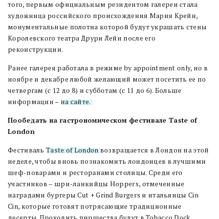
того, первым официальным резидентом галереи стала
художница российского происхождения Мария Крейн,
монументальные полотна которой будут украшать стены
Королевского театра Друри Лейн после его
реконструкции.
Ранее галерея работала в режиме by appointment only, но в
ноябре и декабре любой желающий может посетить ее по
четвергам (с 12 до 8) и субботам (с 11 до 6). Больше
информации –
на сайте.
Пообедать на гастрономическом фестивале Taste of
London
Фестиваль
Taste of London
возвращается в Лондон на этой
неделе, чтобы вновь познакомить лондонцев в лучшими
шеф-поварами и ресторанами столицы. Среди его
участников – шри-ланкийцы Hoppers, отмеченные
наградами бургеры Cut + Grind Burgers и итальянцы Cin
Cin, которые готовят потрясающие традиционные
десерты. Проходить пиршества будут в Tobacco Dock,