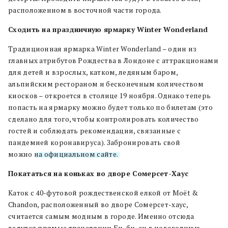
расположенном в восточной части города.
Сходить на праздничную ярмарку Winter Wonderland
Традиционная ярмарка Winter Wonderland – один из
главных атрибутов Рождества в Лондоне с аттракционами
для детей и взрослых, катком, ледяным баром,
альпийским рестораном и бесконечным количеством
киосков – откроется в столице 19 ноября. Однако теперь
попасть на ярмарку можно будет только по билетам (это
сделано для того, чтобы контролировать количество
гостей и соблюдать рекомендации, связанные с
пандемией коронавируса). Забронировать свой
можно
на официальном сайте.
Покататься на коньках во дворе Сомерсет-Хаус
Каток с 40-футовой рождественской елкой от Moët &
Chandon, расположенный во дворе Сомерсет-хаус,
считается самым модным в городе. Именно отсюда
ведутся прямые трансляции Би-би-си в новогоднюю