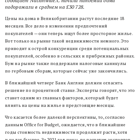
сообщает Nationwide.С начала пандемии дома
подорожали в среднем на £30 728.
Цены на дома в Великобритании растут последние 18
месяцев. Все дело в изменении предпочтений
покупателей — они теперь ищут более просторное жилье.
Вот только на рынке такой недвижимости немного. Это
приводит к острой конкуренции среди потенциальных
покупателей, особенно в сельских и прибрежных районах.
Бум на рынке также поддержали налоговые каникулы
по гербовым сборам, которые сейчас уже закончились.
В ближайший четверг Банк Англии должен огласить
решение по процентной ставке. Эксперты говорят, что это
станет одним из главных факторов, который будет
влиять на цены на жилье в предстоящие месяцы.
Что касается более далекой перспективы, то, согласно
данным Office for Budget, ожидается, что в ближайшие
годы стоимость недвижимости продолжит расти, хотя
и не так быстро. За 2021 год цены, по расчетам экспертов,